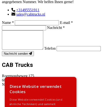
angegebenen Nummer. Wir helfen Ihnen gerne!
+31495551911
sales@cabtrucks.nl
Name *
E-mail *
Nachricht *
Telefon
Nachricht senden
CAB Trucks
Roermondseweg 175
6005 NJ Weert
Nederland
Diese Website verwendet
Cookies
+31 495 55 19 11
+31 6 51 78 62 79
Diese Website verwendet Cookies (und
sales@cabtrucks.nl
ähnliche Techniken) und sammelt