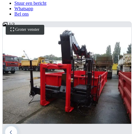
Stuur een bericht
Whatsapp
Bel ons
1
/
3
Groter venster