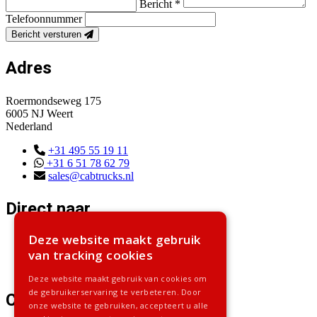
Bericht *
Telefoonnummer
Bericht versturen
Adres
Roermondseweg 175
6005 NJ Weert
Nederland
+31 495 55 19 11
+31 6 51 78 62 79
sales@cabtrucks.nl
Direct naar
Deze website maakt gebruik
Home
van tracking cookies
Voorraad
Contact
Deze website maakt gebruik van cookies om
de gebruikerservaring te verbeteren. Door
Categorieën
onze website te gebruiken, accepteert u alle