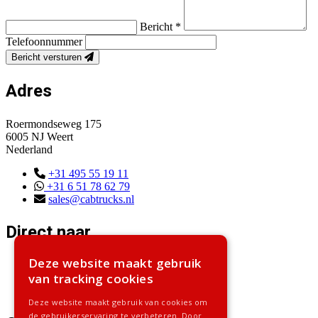
Bericht *
Telefoonnummer
Bericht versturen
Adres
Roermondseweg 175
6005 NJ Weert
Nederland
+31 495 55 19 11
+31 6 51 78 62 79
sales@cabtrucks.nl
Direct naar
Deze website maakt gebruik
Home
van tracking cookies
Voorraad
Contact
Deze website maakt gebruik van cookies om
de gebruikerservaring te verbeteren. Door