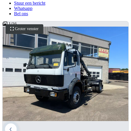
Stuur een bericht
Whatsapp
Bel ons
1
/
16
Groter venster