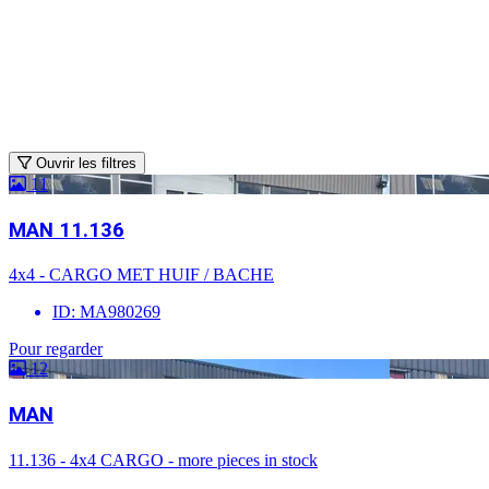
Ouvrir les filtres
11
MAN 11.136
4x4 - CARGO MET HUIF / BACHE
ID: MA980269
Pour regarder
12
MAN
11.136 - 4x4 CARGO - more pieces in stock