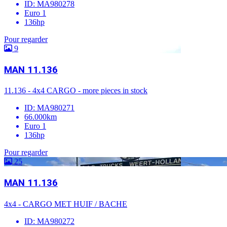
ID: MA980278
Euro 1
136hp
Pour regarder
9
MAN 11.136
11.136 - 4x4 CARGO - more pieces in stock
ID: MA980271
66.000km
Euro 1
136hp
Pour regarder
25
MAN 11.136
4x4 - CARGO MET HUIF / BACHE
ID: MA980272