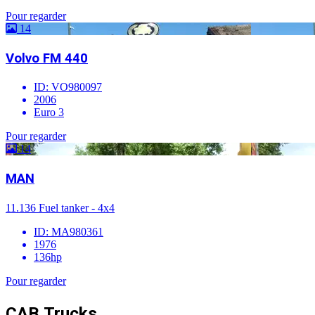
Pour regarder
14
Volvo FM 440
ID: VO980097
2006
Euro 3
Pour regarder
14
MAN
11.136 Fuel tanker - 4x4
ID: MA980361
1976
136hp
Pour regarder
CAB Trucks