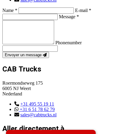
Name *
E-mail *
Message *
Phonenumber
Envoyer un message
CAB Trucks
Roermondseweg 175
6005 NJ Weert
Nederland
+31 495 55 19 11
+31 6 51 78 62 79
sales@cabtrucks.nl
Aller directement à