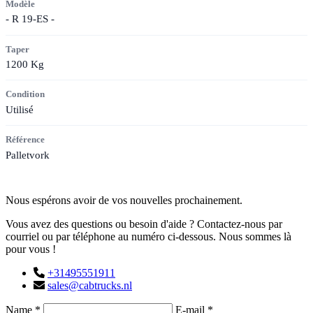
Modèle
- R 19-ES -
Taper
1200 Kg
Condition
Utilisé
Référence
Palletvork
Contact
Nous espérons avoir de vos nouvelles prochainement.
Vous avez des questions ou besoin d'aide ? Contactez-nous par
courriel ou par téléphone au numéro ci-dessous. Nous sommes là
pour vous !
+31495551911
sales@cabtrucks.nl
Name *
E-mail *