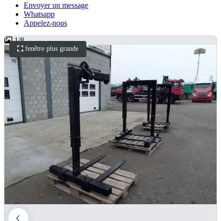
Envoyer un message
Whatsapp
Appelez-nous
1
/
8
fenêtre plus grande