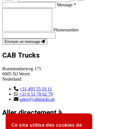
Message *
Phonenumber
Envoyer un message
CAB Trucks
Roermondseweg 175
6005 NJ Weert
Nederland
+31 495 55 19 11
+31 6 51 78 62 79
sales@cabtrucks.nl
Aller directement à
Ce site utilise des cookies de
Home